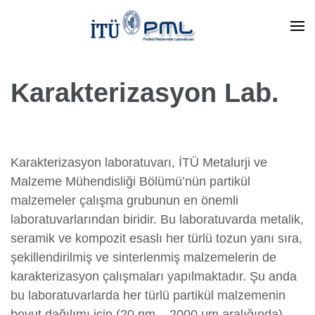
İçeriğe
atla
(Enter
Partikül Malzemeleri Laboratuvarı
İ.T.Ü.
tuşuna
basın)
Karakterizasyon Lab.
Karakterizasyon laboratuvarı, İTÜ Metalurji ve
Malzeme Mühendisliği Bölümü’nün partikül
malzemeler çalışma grubunun en önemli
laboratuvarlarından biridir. Bu laboratuvarda metalik,
seramik ve kompozit esaslı her türlü tozun yanı sıra,
şekillendirilmiş ve sinterlenmiş malzemelerin de
karakterizasyon çalışmaları yapılmaktadır. Şu anda
bu laboratuvarlarda her türlü partikül malzemenin
boyut dağılımı için (20 nm – 2000 μm aralığında)